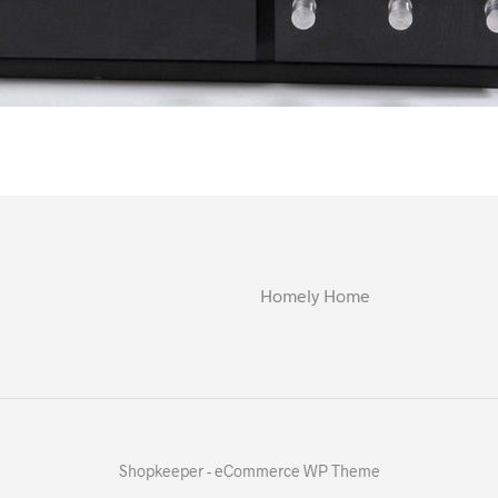
Homely Home
Shopkeeper - eCommerce WP Theme