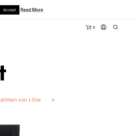
VERTRAG WIDERRUFEN
WARENKORB
KONTAKT
Read More
Accept
0
t
rrahmen von J-line
>