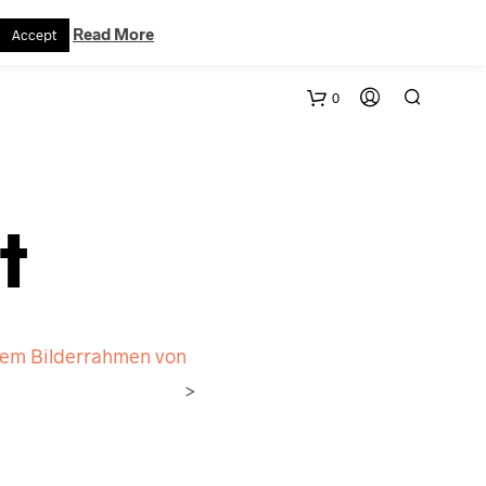
VERTRAG WIDERRUFEN
WARENKORB
KONTAKT
Read More
Accept
0
t
alem Bilderrahmen von
>