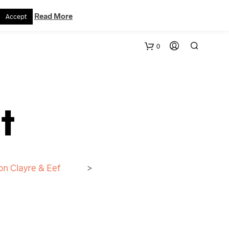
VERTRAG WIDERRUFEN
WARENKORB
KONTAKT
Read More
Accept
0
t
on Clayre & Eef
>