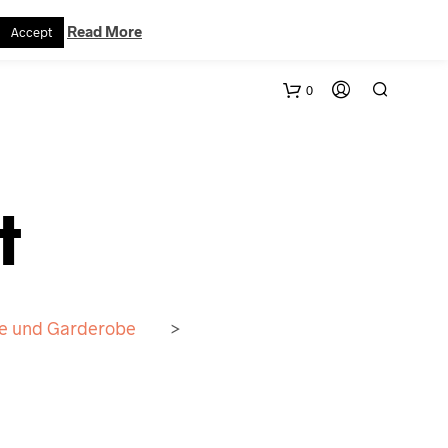
VERTRAG WIDERRUFEN
WARENKORB
KONTAKT
Read More
Accept
0
t
age und Garderobe
>