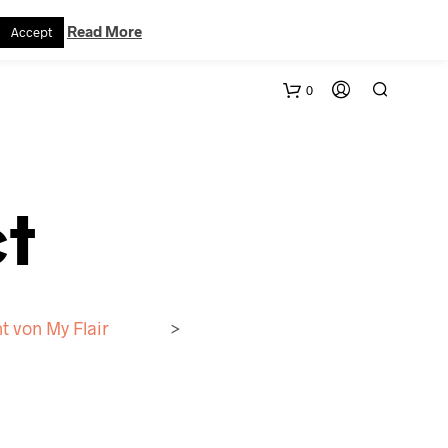
VERTRAG WIDERRUFEN
WARENKORB
KONTAKT
Read More
Accept
0
t
t von My Flair
>