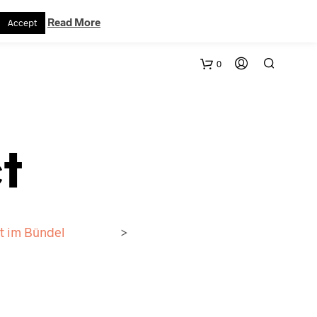
VERTRAG WIDERRUFEN
WARENKORB
KONTAKT
Read More
Accept
0
t
t im Bündel
>