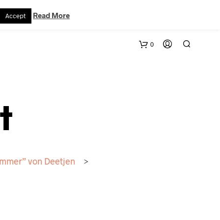
VERTRAG WIDERRUFEN
WARENKORB
KONTAKT
Read More
Accept
0
t
mmer” von Deetjen
>