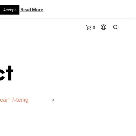
VERTRAG WIDERRUFEN
WARENKORB
KONTAKT
Read More
Accept
0
ct
ar” 7-teilig
>