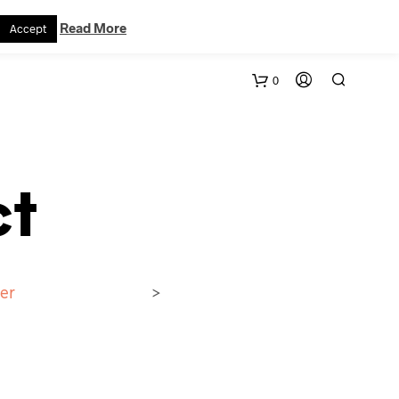
VERTRAG WIDERRUFEN
WARENKORB
KONTAKT
Read More
Accept
0
ct
ter
>