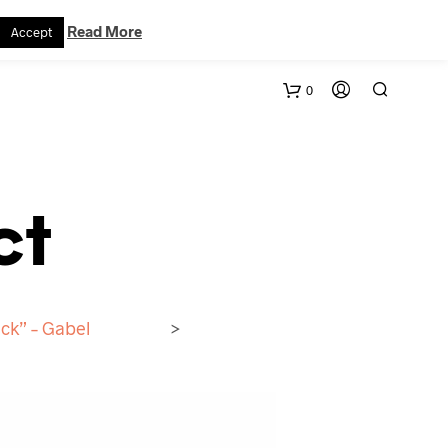
VERTRAG WIDERRUFEN
WARENKORB
KONTAKT
Read More
Accept
0
ct
ck” – Gabel
>