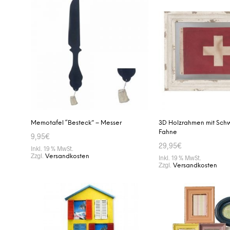
Memotafel “Besteck” – Messer
3D Holzrahmen mit Sch
Fahne
9,95
€
29,95
€
Inkl. 19 % MwSt.
Zzgl.
Versandkosten
Inkl. 19 % MwSt.
Zzgl.
Versandkosten
IN DEN WARENKORB
IN DEN WARENKORB