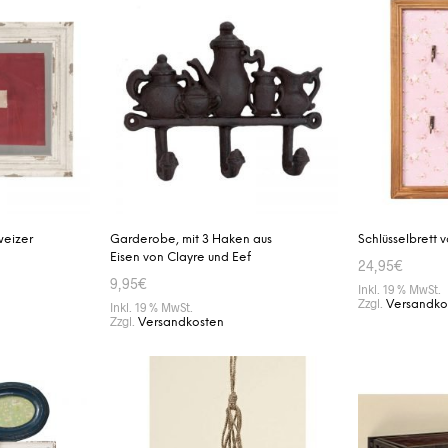
weizer
Garderobe, mit 3 Haken aus
Schlüsselbrett 
Eisen von Clayre und Eef
24,95
€
9,95
€
Inkl. 19 % MwSt.
Zzgl.
Versandko
Inkl. 19 % MwSt.
Zzgl.
Versandkosten
IN DEN WAR
IN DEN WARENKORB