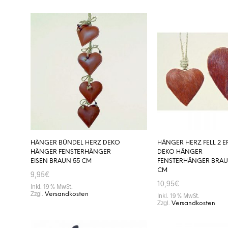
HÄNGER BÜNDEL HERZ DEKO
HÄNGER HERZ FELL 2 E
HÄNGER FENSTERHÄNGER
DEKO HÄNGER
EISEN BRAUN 55 CM
FENSTERHÄNGER BRAUN
CM
9,95
€
10,95
€
Inkl. 19 % MwSt.
Zzgl.
Versandkosten
Inkl. 19 % MwSt.
Zzgl.
Versandkosten
IN DEN WARENKORB
IN DEN WARENKORB