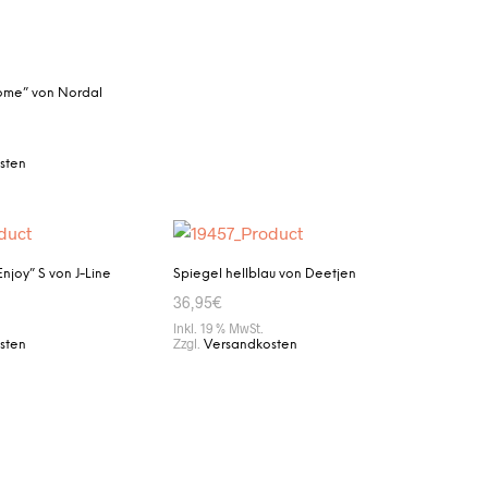
ome” von Nordal
sten
ENKORB
njoy” S von J-Line
Spiegel hellblau von Deetjen
36,95
€
Inkl. 19 % MwSt.
Zzgl.
sten
Versandkosten
ENKORB
IN DEN WARENKORB