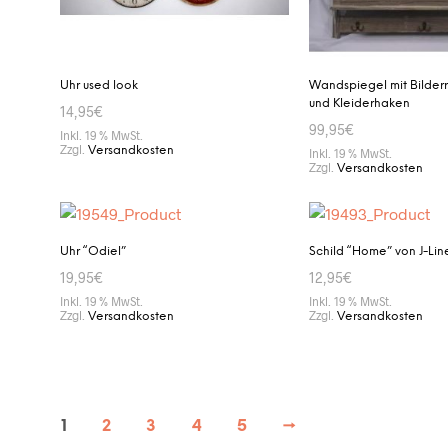
Uhr used look
Wandspiegel mit Bilde
und Kleiderhaken
14,95
€
99,95
€
Inkl. 19 % MwSt.
Zzgl.
Versandkosten
Inkl. 19 % MwSt.
Zzgl.
Versandkosten
IN DEN WARENKORB
IN DEN WARENKORB
Uhr “Odiel”
Schild “Home” von J-Lin
19,95
€
12,95
€
Inkl. 19 % MwSt.
Inkl. 19 % MwSt.
Zzgl.
Zzgl.
Versandkosten
Versandkosten
IN DEN WARENKORB
IN DEN WARENKORB
1
2
3
4
5
→