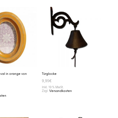
Aktualität
sortiert
oval in orange von
Türglocke
9,95
€
Inkl. 19 % MwSt.
Zzgl.
Versandkosten
sten
IN DEN WARENKORB
ENKORB