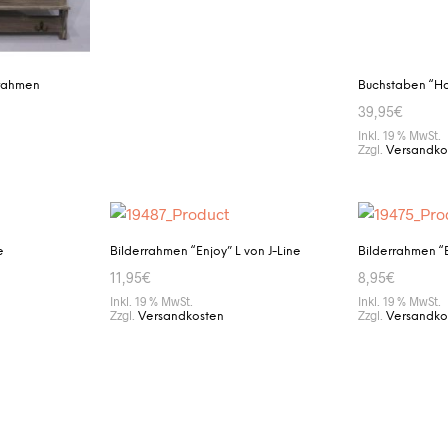
rrahmen
Buchstaben “H
39,95
€
Inkl. 19 % MwSt.
Zzgl.
Versandko
IN DEN WAR
e
Bilderrahmen “Enjoy” L von J-Line
Bilderrahmen “E
11,95
€
8,95
€
Inkl. 19 % MwSt.
Inkl. 19 % MwSt.
Zzgl.
Zzgl.
Versandkosten
Versandko
IN DEN WARENKORB
IN DEN WAR