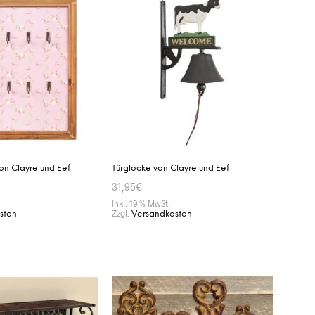
von Clayre und Eef
Türglocke von Clayre und Eef
31,95
€
Inkl. 19 % MwSt.
Zzgl.
sten
Versandkosten
ENKORB
IN DEN WARENKORB