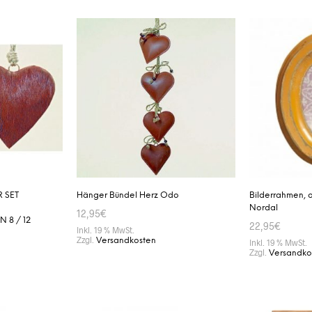
R SET
Hänger Bündel Herz Odo
Bilderrahmen, 
Nordal
12,95
€
 8 / 12
22,95
€
Inkl. 19 % MwSt.
Zzgl.
Versandkosten
Inkl. 19 % MwSt.
Zzgl.
Versandko
IN DEN WARENKORB
IN DEN WAR