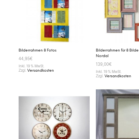
Bilderrahmen 8 Fotos
Bilderrahmen für 8 Bilde
Nordal
44,95
€
139,00
€
Inkl. 19 % MwSt.
Zzgl.
Versandkosten
Inkl. 19 % MwSt.
Zzgl.
Versandkosten
IN DEN WARENKORB
IN DEN WARENKORB