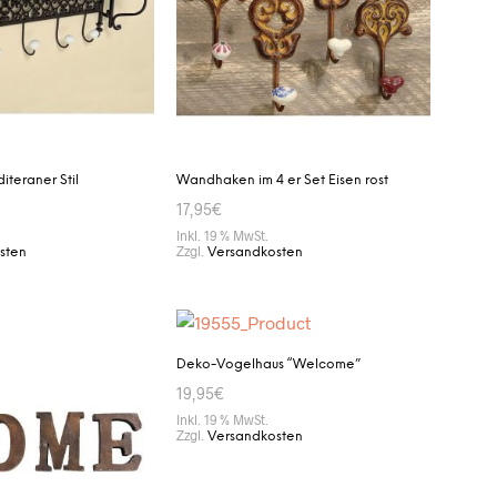
teraner Stil
Wandhaken im 4 er Set Eisen rost
17,95
€
Inkl. 19 % MwSt.
Zzgl.
sten
Versandkosten
ENKORB
IN DEN WARENKORB
Deko-Vogelhaus “Welcome”
19,95
€
Inkl. 19 % MwSt.
Zzgl.
Versandkosten
IN DEN WARENKORB