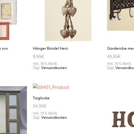
r von
Hänger Bündel Herz
Garderobe medi
9,95
€
49,95
€
Inkl. 19 % MwSt.
Inkl. 19 % MwSt.
Zzgl.
Zzgl.
Versandkosten
Versandko
IN DEN WARENKORB
IN DEN WAR
Türglocke
24,95
€
Inkl. 19 % MwSt.
Zzgl.
Versandkosten
IN DEN WARENKORB