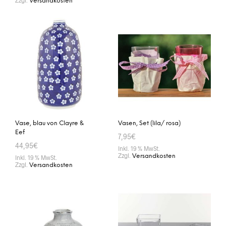
Versandkosten
IN DEN WARENKORB
IN DEN WARENKORB
Vase, blau von Clayre &
Vasen, Set (lila/ rosa)
Eef
7,95
€
44,95
€
Inkl. 19 % MwSt.
Zzgl.
Versandkosten
Inkl. 19 % MwSt.
Zzgl.
Versandkosten
IN DEN WARENKORB
IN DEN WARENKORB